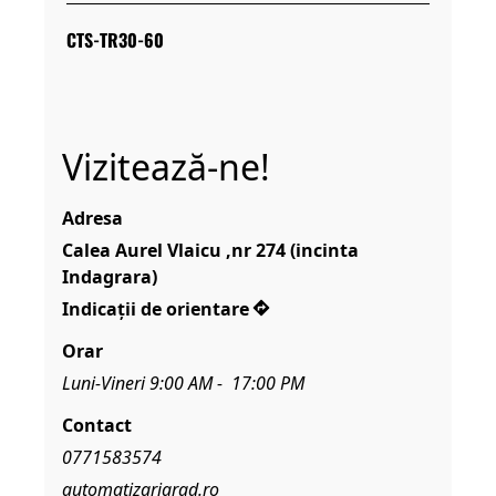
CTS-TR30-60
Bra
Vizitează-ne!
Adresa
Calea Aurel Vlaicu ,nr 274 (incinta 
Indagrara)
Indicații de orientare
Orar
Luni-Vineri 9:00 AM -  17:00 PM
Contact
0771583574
automatizariarad.ro