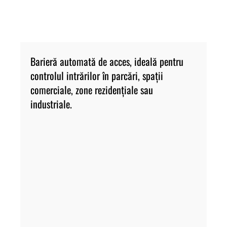
Barieră automată de acces, ideală pentru 
Pr
controlul intrărilor în parcări, spații 
de 
comerciale, zone rezidențiale sau 
industriale.
pr
or